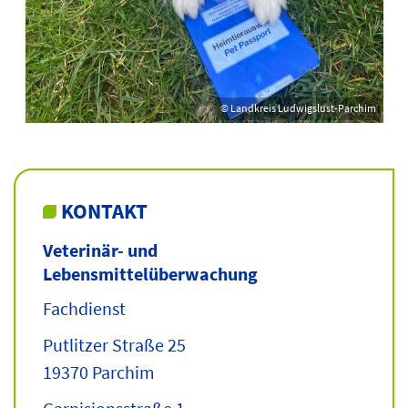
© Landkreis Ludwigslust-Parchim
KONTAKT
Veterinär- und
Lebensmittelüberwachung
Fachdienst
Putlitzer Straße 25
19370 Parchim