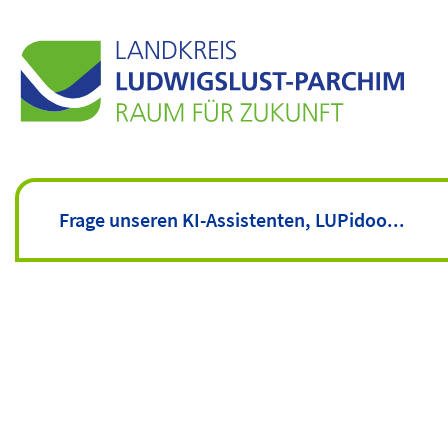
Lande
in
Grab