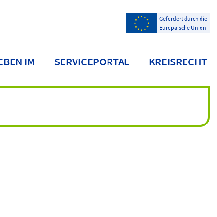
Gefördert durch die
Europäische Union
EBEN IM
SERVICEPORTAL
KREISRECHT
NDKREIS
ichnungen
Aktuelle
Baustellen
eises
im