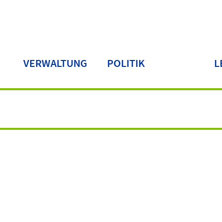
VERWALTUNG
POLITIK
L
LA
serntedankfest
Ausze
des
ow
Landkr