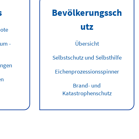
Ludwigslust-
Parchim
s
Bevölkerungssch
auf
utz
einen
bote
Blick.
ium -
Übersicht
Es
werden
Selbstschutz und Selbsthilfe
ungen
ausschließlich
Eichenprozessionsspinner
aktuelle
en
Baustellen
Brand- und
Katastrophenschutz
dargestellt.
Mehr
erfahren