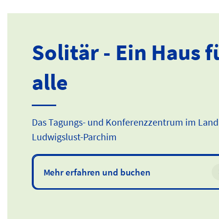
04. ...
Solitär - Ein Haus f
Mehr
erfahre
alle
Das Tagungs- und Konferenzzentrum im Land
Ludwigslust-Parchim
Mehr erfahren und buchen