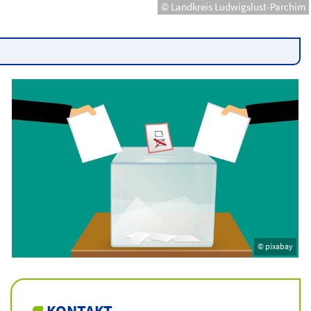
© Landkreis Ludwigslust-Parchim
© pixabay
KONTAKT