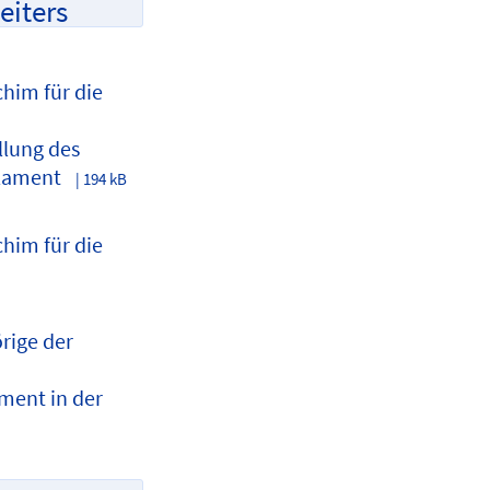
iters
chim für die
llung des
rlament
| 194 kB
chim für die
rige der
n
ment in der