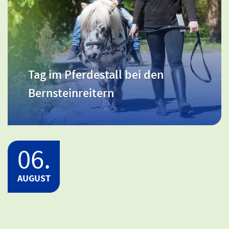
Ort: Meckl. Schwerin / Beginn: 10:00 -
15:00 Uhr
Tag im Pferdestall bei den
Tag im Pferdestall bei den
Bernsteinreitern
Bernsteinreitern
06.
AUGUST