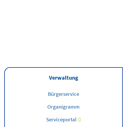
Auszeichnun
des Landkrei
Landeserntedankfest
Ludwigslust-
in Grabow
Parchim
Mehr erfahren
Mehr
erfahren
Verwaltung
Bürgerservice
Organigramm
Serviceportal