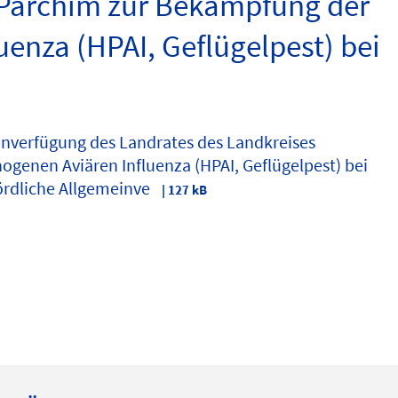
-Parchim zur Bekämpfung der
enza (HPAI, Geflügelpest) bei
inverfügung des Landrates des Landkreises
enen Aviären Influenza (HPAI, Geflügelpest) bei
ördliche Allgemeinve
| 127 kB