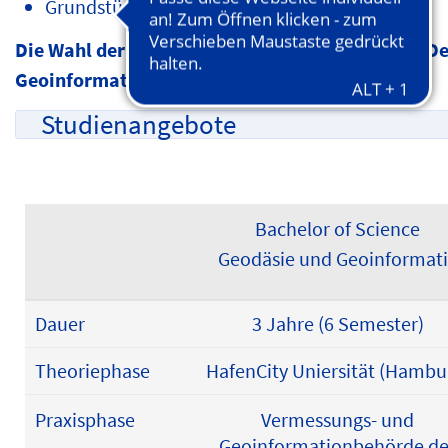
Grundstücksbewertung
Die Wahl der Hochschule ist grundsätzlich frei.
Geoinformatik liegen.
Studienangebote
Bachelor of Science
Geodäsie und Geoinformat
Dauer
3 Jahre (6 Semester)
Theoriephase
HafenCity Uniersität (Hambu
Praxisphase
Vermessungs- und
Geoinformationbehörde de