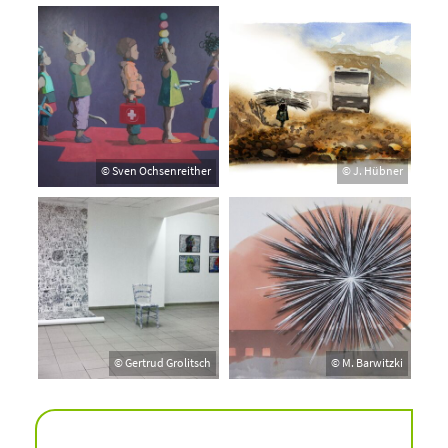
© Sven Ochsenreither
© J. Hübner
© Gertrud Grolitsch
© M. Barwitzki