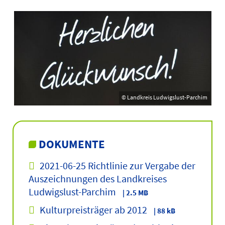
© Landkreis Ludwigslust-Parchim
DOKUMENTE
2021-06-25 Richtlinie zur Vergabe der
Auszeichnungen des Landkreises
Ludwigslust-Parchim
| 2.5 MB
Kulturpreisträger ab 2012
| 88 kB