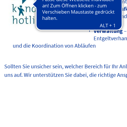
um Kindesunt
Kindertagesf
Hort und Kind
Verfahren
Verwaltung
–
Entgeltverhan
und die Koordination von Abläufen
ALLGEMEINER SOZIALER
KINDERTAGESSTÄTTEN
DIENST
Sollten Sie unsicher sein, welcher Bereich für Ihr A
UND TAGESPFLEGEN
uns auf. Wir unterstützen Sie dabei, die richtige An
© pixabay
© pixabay