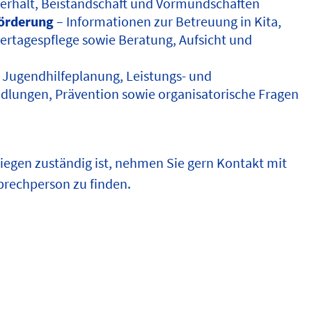
erhalt, Beistandschaft und Vormundschaften
örderung
– Informationen zur Betreuung in Kita,
ertagespflege sowie Beratung, Aufsicht und
 Jugendhilfeplanung, Leistungs- und
dlungen, Prävention sowie organisatorische Fragen
UNTERHALTSANGELEGENHEIT
nliegen zuständig ist, nehmen Sie gern Kontakt mit
VERWALTUNG
sprechperson zu finden.
© pixabay
© pixabay