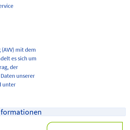
ervice
g (AVV) mit dem
delt es sich um
rag, der
 Daten unserer
 unter
informationen