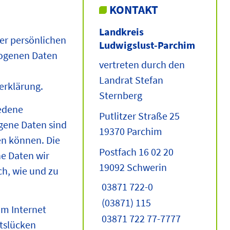
KONTAKT
Landkreis
er persönlichen
Ludwigslust-Parchim
zogenen Daten
vertreten durch den
Landrat Stefan
erklärung.
Sternberg
edene
Putlitzer Straße 25
ene Daten sind
19370 Parchim
en können. Die
Postfach 16 02 20
he Daten wir
19092 Schwerin
ch, wie und zu
03871 722-0
(03871) 115
im Internet
03871 722 77-7777
itslücken