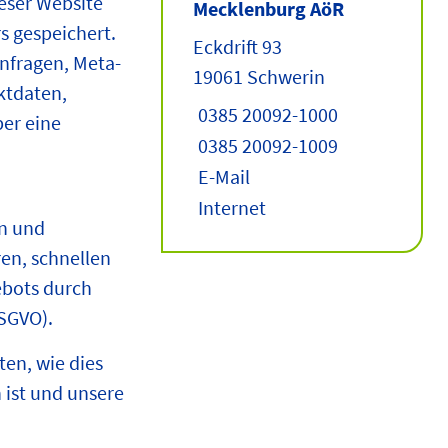
eser Website
Mecklenburg AöR
s gespeichert.
Eckdrift 93
anfragen, Meta-
19061 Schwerin
ktdaten,
0385 20092-1000
ber eine
0385 20092-1009
E-Mail
Internet
n und
en, schnellen
ebots durch
DSGVO).
ten, wie dies
h ist und unsere