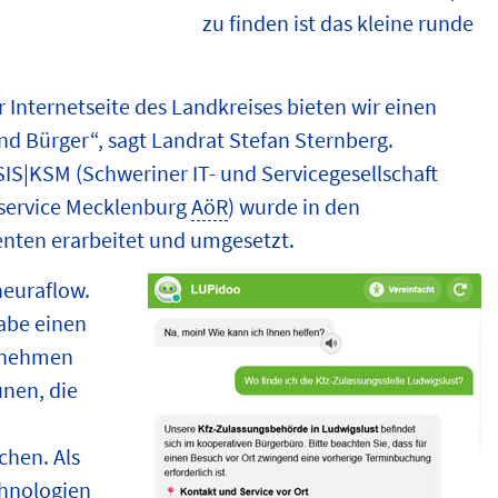
zu finden ist das kleine runde
 Internetseite des Landkreises bieten wir einen
nd Bürger“, sagt Landrat Stefan Sternberg.
 SIS|KSM (Schweriner IT- und Servicegesellschaft
ervice Mecklenburg
AöR
) wurde in den
enten erarbeitet und umgesetzt.
euraflow.
abe einen
ernehmen
unen, die
chen. Als
chnologien