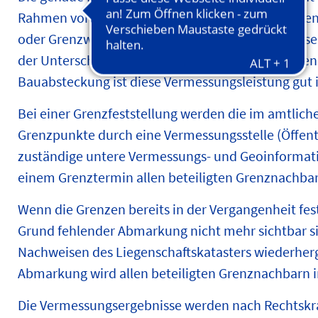
Rahmen von Baumaßnahmen ist es in vielen Fällen 
oder Grenzwiederherstellung durchführen zu las
der Unterschreitung der gesetzlich vorgeschriebe
Bauabsteckung ist diese Vermessungsleistung gut i
Bei einer Grenzfeststellung werden die im amtlic
Grenzpunkte durch eine Vermessungsstelle (Öffent
zuständige untere Vermessungs- und Geoinformatio
einem Grenztermin allen beteiligten Grenznachbarn
Wenn die Grenzen bereits in der Vergangenheit festg
Grund fehlender Abmarkung nicht mehr sichtbar s
Nachweisen des Liegenschaftskatasters wiederherg
Abmarkung wird allen beteiligten Grenznachbarn 
Die Vermessungsergebnisse werden nach Rechtskra