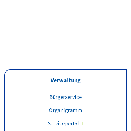
Auszeichnun
des Landkrei
Landeserntedankfest
Ludwigslust-
in Grabow
Parchim
Mehr erfahren
Mehr
erfahren
Verwaltung
Bürgerservice
Organigramm
Serviceportal