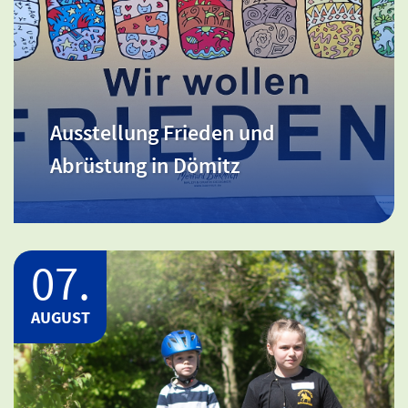
Ort: Meckl. Schwerin / Beginn: 09:00 -
18:00 Uhr
Ausstellung Frieden und
Ausstellung Frieden und Abrüstung
Abrüstung in Dömitz
in Dömitz
07.
AUGUST