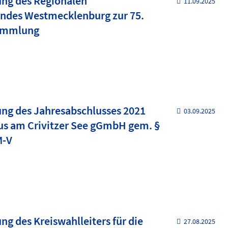
g des Regionalen
11.09.2025
ndes Westmecklenburg zur 75.
ammlung
g des Jahresabschlusses 2021
03.09.2025
us am Crivitzer See gGmbH gem. §
M-V
 des Kreiswahlleiters für die
27.08.2025