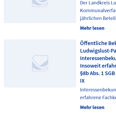
Der Landkreis Lu
Kommunalverfas
jährlichen Beteil
Mehr lesen
Öffentliche B
Ludwigslust-P
Interessenbeku
Insoweit erfah
§8b Abs. 1 SGB 
IX
Interessenbekund
erfahrene Fachkr
Mehr lesen