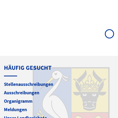
HÄUFIG GESUCHT
Stellenausschreibungen
Ausschreibungen
Organigramm
Meldungen
Unser Landkreisbote