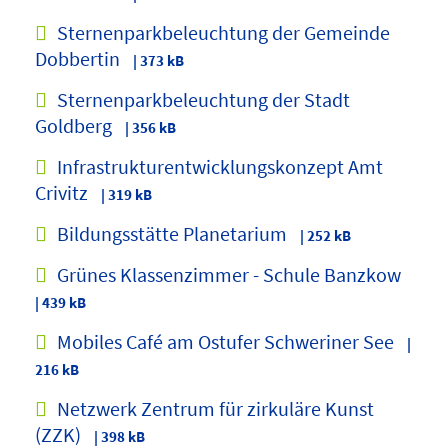
Sternenparkbeleuchtung der Gemeinde
Dobbertin
| 373 kB
Sternenparkbeleuchtung der Stadt
Goldberg
| 356 kB
Infrastrukturentwicklungskonzept Amt
Crivitz
| 319 kB
Bildungsstätte Planetarium
| 252 kB
Grünes Klassenzimmer - Schule Banzkow
| 439 kB
Mobiles Café am Ostufer Schweriner See
|
216 kB
Netzwerk Zentrum für zirkuläre Kunst
(ZZK)
| 398 kB