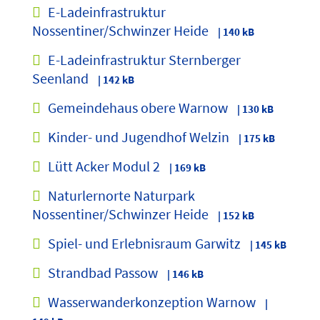
E-Ladeinfrastruktur
Nossentiner/Schwinzer Heide
| 140 kB
E-Ladeinfrastruktur Sternberger
Seenland
| 142 kB
Gemeindehaus obere Warnow
| 130 kB
Kinder- und Jugendhof Welzin
| 175 kB
Lütt Acker Modul 2
| 169 kB
Naturlernorte Naturpark
Nossentiner/Schwinzer Heide
| 152 kB
Spiel- und Erlebnisraum Garwitz
| 145 kB
Strandbad Passow
| 146 kB
Wasserwanderkonzeption Warnow
|