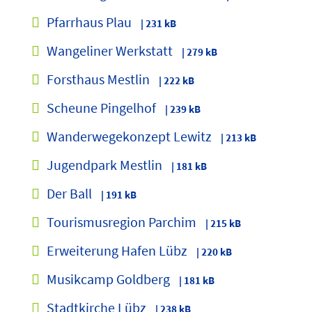
Pfarrhaus Plau
| 231 kB
Wangeliner Werkstatt
| 279 kB
Forsthaus Mestlin
| 222 kB
Scheune Pingelhof
| 239 kB
Wanderwegekonzept Lewitz
| 213 kB
Jugendpark Mestlin
| 181 kB
Der Ball
| 191 kB
Tourismusregion Parchim
| 215 kB
Erweiterung Hafen Lübz
| 220 kB
Musikcamp Goldberg
| 181 kB
Stadtkirche Lübz
| 238 kB