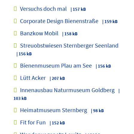
Versuchs doch mal
| 157 kB
Corporate Design Bienenstraße
| 159 kB
Banzkow Mobil
| 158 kB
Streuobstwiesen Sternberger Seenland
| 156 kB
Bienenmuseum Plau am See
| 156 kB
Lütt Acker
| 207 kB
Innenausbau Naturmuseum Goldberg
|
103 kB
Heimatmuseum Sternberg
| 98 kB
Fit for Fun
| 152 kB