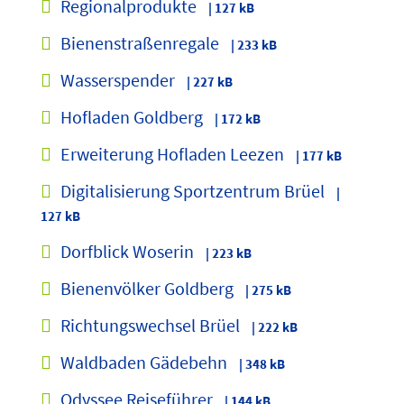
Regionalprodukte
| 127 kB
Bienenstraßenregale
| 233 kB
Wasserspender
| 227 kB
Hofladen Goldberg
| 172 kB
Erweiterung Hofladen Leezen
| 177 kB
Digitalisierung Sportzentrum Brüel
|
127 kB
Dorfblick Woserin
| 223 kB
Bienenvölker Goldberg
| 275 kB
Richtungswechsel Brüel
| 222 kB
Waldbaden Gädebehn
| 348 kB
Odyssee Reiseführer
| 144 kB