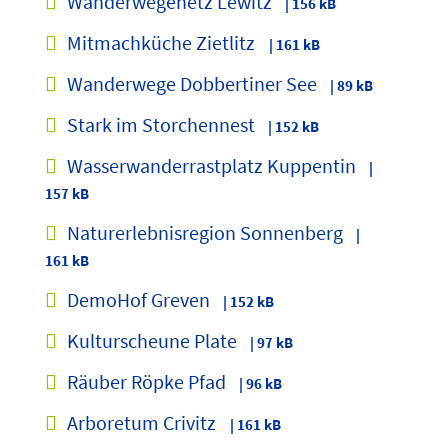
Wanderwegenetz Lewitz
| 156 kB
Mitmachküche Zietlitz
| 161 kB
Wanderwege Dobbertiner See
| 89 kB
Stark im Storchennest
| 152 kB
Wasserwanderrastplatz Kuppentin
|
157 kB
Naturerlebnisregion Sonnenberg
|
161 kB
DemoHof Greven
| 152 kB
Kulturscheune Plate
| 97 kB
Räuber Röpke Pfad
| 96 kB
Arboretum Crivitz
| 161 kB