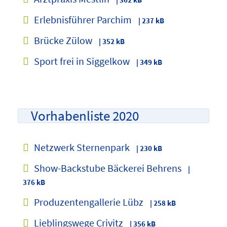
Erlebnisführer Parchim
| 237 kB
Brücke Zülow
| 352 kB
Sport frei in Siggelkow
| 349 kB
Vorhabenliste 2020
Netzwerk Sternenpark
| 230 kB
Show-Backstube Bäckerei Behrens
|
376 kB
Produzentengallerie Lübz
| 258 kB
Lieblingswege Crivitz
| 356 kB