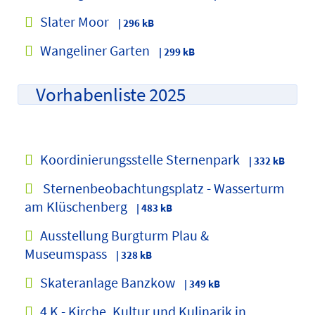
Slater Moor
| 296 kB
Wangeliner Garten
| 299 kB
Vorhabenliste 2025
Koordinierungsstelle Sternenpark
| 332 kB
Sternenbeobachtungsplatz - Wasserturm
am Klüschenberg
| 483 kB
Ausstellung Burgturm Plau &
Museumspass
| 328 kB
Skateranlage Banzkow
| 349 kB
4 K - Kirche, Kultur und Kulinarik in