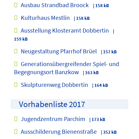
Ausbau Strandbad Broock
| 158 kB
Kulturhaus Mestlin
| 158 kB
Ausstellung Klosteramt Dobbertin
|
159 kB
Neugestaltung Pfarrhof Brüel
| 157 kB
Generationsübergreifender Spiel- und
Begegnungsort Banzkow
| 163 kB
Skulpturenweg Dobbertin
| 164 kB
Vorhabenliste 2017
Jugendzentrum Parchim
| 173 kB
Ausschilderung Bienenstraße
| 352 kB