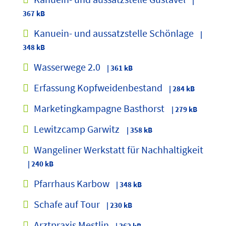
|
367 kB
Kanuein- und aussatzstelle Schönlage
|
348 kB
Wasserwege 2.0
| 361 kB
Erfassung Kopfweidenbestand
| 284 kB
Marketingkampagne Basthorst
| 279 kB
Lewitzcamp Garwitz
| 358 kB
Wangeliner Werkstatt für Nachhaltigkeit
| 240 kB
Pfarrhaus Karbow
| 348 kB
Schafe auf Tour
| 230 kB
Arztpraxis Mestlin
| 362 kB