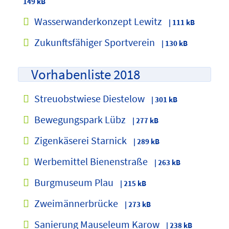
149 kB
Wasserwanderkonzept Lewitz
| 111 kB
Zukunftsfähiger Sportverein
| 130 kB
Vorhabenliste 2018
Streuobstwiese Diestelow
| 301 kB
Bewegungspark Lübz
| 277 kB
Zigenkäserei Starnick
| 289 kB
Werbemittel Bienenstraße
| 263 kB
Burgmuseum Plau
| 215 kB
Zweimännerbrücke
| 273 kB
Sanierung Mauseleum Karow
| 238 kB