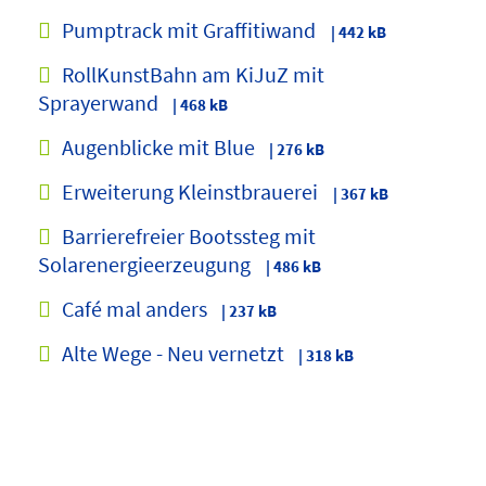
Pumptrack mit Graffitiwand
| 442 kB
RollKunstBahn am KiJuZ mit
Sprayerwand
| 468 kB
Augenblicke mit Blue
| 276 kB
Erweiterung Kleinstbrauerei
| 367 kB
Barrierefreier Bootssteg mit
Solarenergieerzeugung
| 486 kB
Café mal anders
| 237 kB
Alte Wege - Neu vernetzt
| 318 kB