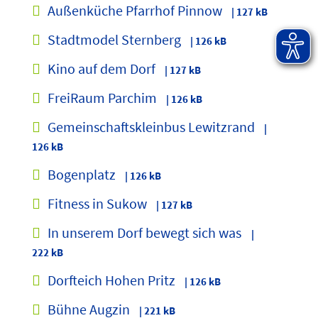
Außenküche Pfarrhof Pinnow
| 127 kB
Stadtmodel Sternberg
| 126 kB
Kino auf dem Dorf
| 127 kB
FreiRaum Parchim
| 126 kB
Gemeinschaftskleinbus Lewitzrand
|
126 kB
Bogenplatz
| 126 kB
Fitness in Sukow
| 127 kB
In unserem Dorf bewegt sich was
|
222 kB
Dorfteich Hohen Pritz
| 126 kB
Bühne Augzin
| 221 kB